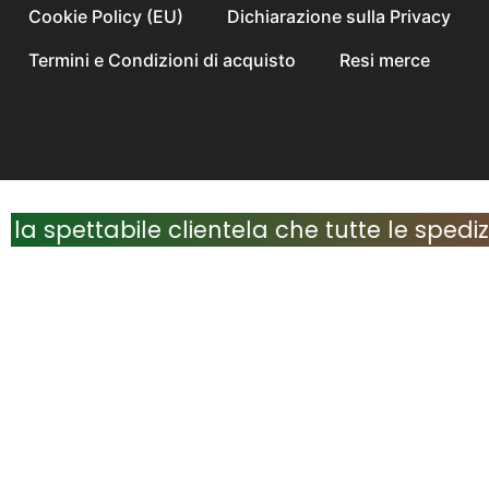
Cookie Policy (EU)
Dichiarazione sulla Privacy
Termini e Condizioni di acquisto
Resi merce
Gestisci Consenso
pettabile clientela che tutte le spedizi
Per fornire le migliori esperienze, utilizziamo tecnologie come i cookie per
memorizzare e/o accedere alle informazioni del dispositivo. Il consenso a
queste tecnologie ci permetterà di elaborare dati come il comportamento di
navigazione o ID unici su questo sito. Non acconsentire o ritirare il consenso
può influire negativamente su alcune caratteristiche e funzioni.
Gestisci servizi
Accetta
Nega